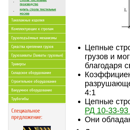
Стропы текстильные
производство
купить стропа текстильные
москва
Такелажные изделия
Комплектующие к стропам
Грузоподъёмные механизмы
Цепные стр
Средства крепления грузов
грузов и мо
Грузозахваты (Захваты грузовые)
благодаря с
Траверсы
Коэффициен
Складское оборудование
Строительное оборудование
разрушающей
Вакуумное оборудование
4:1
Трубогибы
Цепные стро
РД 10-33-93
Специальное
предложение:
Они облада