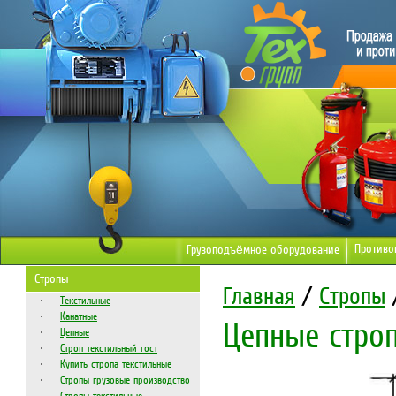
Противо
Грузоподъёмное оборудование
Стропы
Главная
/
Стропы
Текстильные
Канатные
Цепные стро
Цепные
Строп текстильный гост
Купить стропа текстильные
Стропы грузовые производство