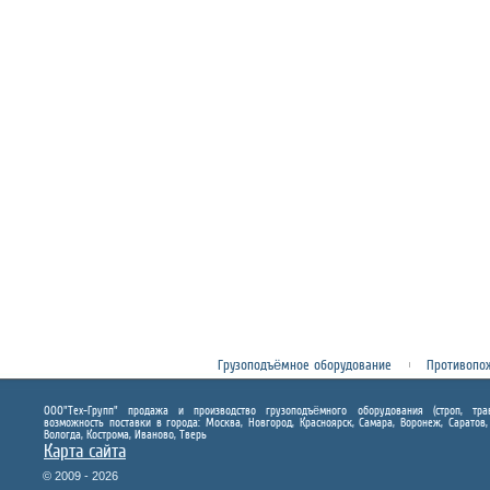
Грузоподъёмное оборудование
Противопо
ООО"Тех-Групп" продажа и производство грузоподъёмного оборудования (строп, траве
возможность поставки в города: Москва, Новгород, Красноярск, Самара, Воронеж, Саратов,
Вологда, Кострома, Иваново, Тверь
Карта сайта
© 2009 - 2026