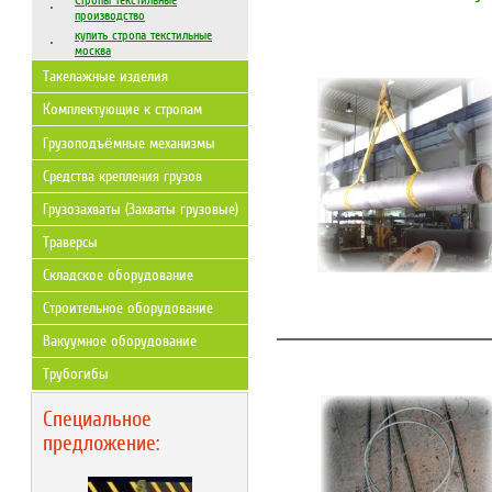
Стропы текстильные
производство
купить стропа текстильные
москва
Такелажные изделия
Комплектующие к стропам
Грузоподъёмные механизмы
Средства крепления грузов
Грузозахваты (Захваты грузовые)
Траверсы
Складское оборудование
Строительное оборудование
Вакуумное оборудование
Трубогибы
Специальное
предложение: