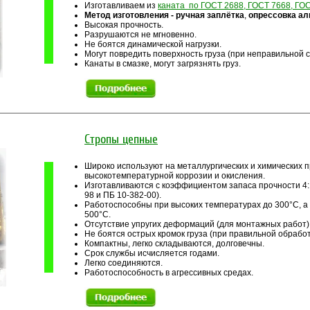
Изготавливаем из
каната по ГОСТ 2688, ГОСТ 7668, ГОС
Метод изготовления -
ручная заплётка
,
опрессовка ал
Высокая прочность.
Разрушаются не мгновенно.
Не боятся динамической нагрузки.
Могут повредить поверхность груза (при неправильной с
Канаты в смазке, могут загрязнять груз.
Стропы цепные
Широко используют на металлургических и химических п
высокотемпературной коррозии и окисления.
Изготавливаются с коэффициентом запаса прочности 4
98 и ПБ 10-382-00).
Работоспособны при высоких температурах до 300°С, а
500°С.
Отсутствие упругих деформаций (для монтажных работ)
Не боятся острых кромок груза (при правильной обработ
Компактны, легко складываются, долговечны.
Срок службы исчисляется годами.
Легко соединяются.
Работоспособность в агрессивных средах.