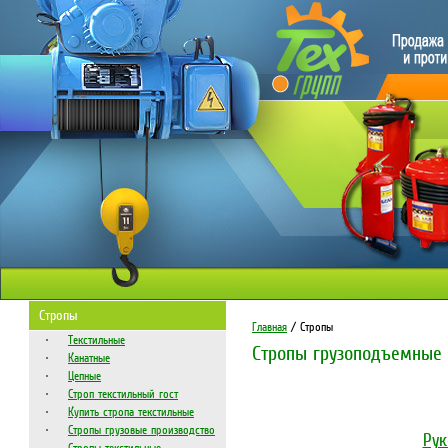
Стропы
Главная
/ Стропы
Текстильные
Стропы грузоподъемные
Канатные
Цепные
Строп текстильный гост
Купить стропа текстильные
Стропы грузовые производство
Рук