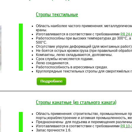
Стропы текстильные
Область наиболее частого применения: металлургическ
краны.
Изготавливаются в соответствии с требованиями
РД 24-
Работоспособны при высоких температурах до 300°С, а
500°С.
Отсутствие упругих деформаций (для монтажных работ)
Не боятся острых кромок груза (при правильной обработ
Компактны, легко складываются, долговечны.
Срок службы исчисляется годами.
Легко соединяются.
Работоспособность в агрессивных средах.
Круглопрядные текстильных стропы для сверхтяжёлых г
Стропы канатные (из стального каната)
Область применения: строительство, промышленные пре
порты,кораблестроение и атомная промышленность, ж
Предназначены для подъема и перемещения различных 
Изготавливаются в соответствии с требованиями
РД 10-
Запас прочности 1:6.