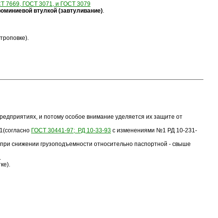
Т 7669, ГОСТ 3071, и ГОСТ 3079
юминиевой втулкой (завтуливание)
.
троповке).
редприятиях, и потому особое внимание уделяется их защите от
:1(согласно
ГОСТ 30441-97; РД 10-33-93
с изменениями №1 РД 10-231-
 при снижении грузоподъемности относительно паспортной - свыше
.
ке).