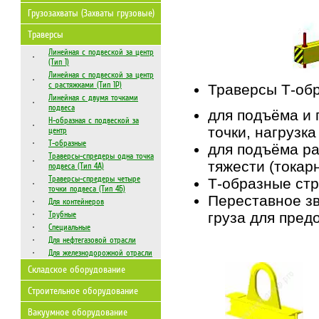
Грузозахваты (Захваты грузовые)
Траверсы
Линейная с подвеской за центр
(Тип 1)
Линейная с подвеской за центр
с растяжками (Тип 1Р)
Траверсы Т-об
Линейная с двумя точками
подвеса
для подъёма и 
Н-образная с подвеской за
точки, нагрузк
центр
Т-образные
для подъёма р
Траверсы-спредеры одна точка
тяжести (токар
подвеса (Тип 4А)
Траверсы-спредеры четыре
Т-образные стр
точки подвеса (Тип 4Б)
Переставное зв
Для контейнеров
Трубные
груза для пред
Специальные
Для нефтегазовой отрасли
Для железнодорожной отрасли
Складское оборудование
Строительное оборудование
Вакуумное оборудование